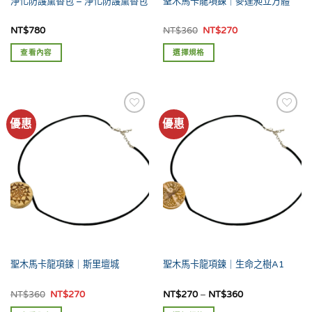
淨化防護薰香包 – 淨化防護薰香包
聖木馬卡龍項鍊｜麥達昶立方體
選
擇
擇
選
原
目
NT$
780
NT$
360
NT$
270
選
始
前
項
價
價
項
查看內容
選擇規格
格：
格：
NT$360。
NT$270。
此
產
品
有
優惠
優惠
多
種
款
式。
可
在
產
品
頁
面
聖木馬卡龍項鍊｜斯里壇城
聖木馬卡龍項鍊｜生命之樹A1
選
擇
原
目
價
NT$
360
NT$
270
NT$
270
–
NT$
360
選
始
前
格
價
價
範